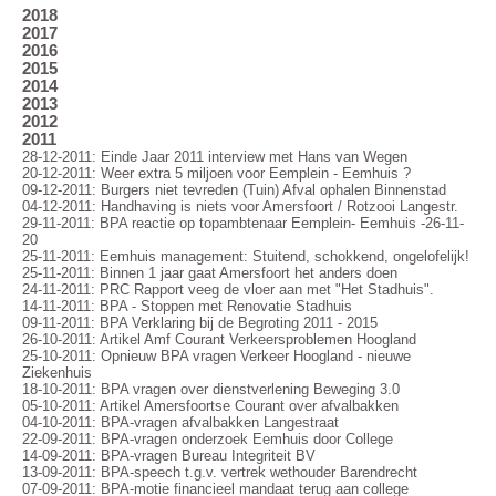
2018
2017
2016
2015
2014
2013
2012
2011
28-12-2011: Einde Jaar 2011 interview met Hans van Wegen
20-12-2011: Weer extra 5 miljoen voor Eemplein - Eemhuis ?
09-12-2011: Burgers niet tevreden (Tuin) Afval ophalen Binnenstad
04-12-2011: Handhaving is niets voor Amersfoort / Rotzooi Langestr.
29-11-2011: BPA reactie op topambtenaar Eemplein- Eemhuis -26-11-
20
25-11-2011: Eemhuis management: Stuitend, schokkend, ongelofelijk!
25-11-2011: Binnen 1 jaar gaat Amersfoort het anders doen
24-11-2011: PRC Rapport veeg de vloer aan met "Het Stadhuis".
14-11-2011: BPA - Stoppen met Renovatie Stadhuis
09-11-2011: BPA Verklaring bij de Begroting 2011 - 2015
26-10-2011: Artikel Amf Courant Verkeersproblemen Hoogland
25-10-2011: Opnieuw BPA vragen Verkeer Hoogland - nieuwe
Ziekenhuis
18-10-2011: BPA vragen over dienstverlening Beweging 3.0
05-10-2011: Artikel Amersfoortse Courant over afvalbakken
04-10-2011: BPA-vragen afvalbakken Langestraat
22-09-2011: BPA-vragen onderzoek Eemhuis door College
14-09-2011: BPA-vragen Bureau Integriteit BV
13-09-2011: BPA-speech t.g.v. vertrek wethouder Barendrecht
07-09-2011: BPA-motie financieel mandaat terug aan college