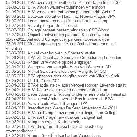
05-09-2011: BPA over vertrek wethouder Mirjam Barendregt - D66
31-08-2011: BPA vragen wapenvergunningen Amersfoort
29-08-2011: BPA vragen omtrent opening supermarkt "Action"
20-08-2011: Bezwaar voorzitter Hosanna; Nieuwe vragen BPA
31-07-2011: Leegstandverordening Amsterdam in werking
31-07-2011: Vervolg vragen Uri-Lift soap
20-07-2011: College negeert bestemmingsplan CSG-Noord
12-07-2011: Onjuiste antwoorden parkeren Soesterkwartier
11-07-2011: Antwoord College over parkeren Soesterwartier
28-06-2011: Maandagmiddag spreekuur Ombudsman mag niet
vervallen
22-06-2011: Artikel over bouwen in Soesterkwartier
16-06-2011: BPA wil Openbaar Spreekuur Ombudsman behouden
27-05-2011: Kritiek BPA-fractie op bezuinigingen
19-05-2011: Weergave van aangifte Hans van Wegen in AD
18-05-2011: Artikel Stad Amersfoort over Aangifte bij OM
18-05-2011: BPA-oprichter doet aangifte tegen van Vliet en Smit
02-05-2011: Uri-lift, 2 mei 2011
28-04-2011: BPA-fractie stelt vragen verkeersborden Lavendelstraat
05-04-2011: BPA-fractie dient motie ondernemersfonds in
04-04-2011: Beter voorstel BPA voor Ondernemersfonds binnenstad
04-04-2011: Aanvullend Artikel over de Breuk binnen de BPA
04-04-2011: Aanvullende Plas-Lift vragen BPA
04-04-2011: Interview van Wegen De Stad Amersfoort 4-4-2011
01-03-2011: BPA stelt vragen over brandmeldingen aan College
22-02-2011: BPA stelt vragen afvalbakken Langestraat
17-02-2011: Vragen boerderij Kattenbroek
05-02-2011: BPA dreigt met Brussel over aanbesteding
zwembadbeheer
02-02-2011: Vragen Sportfondsenbad en Voedselbank