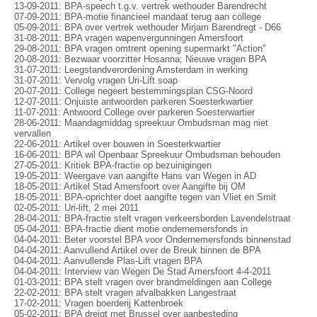
13-09-2011: BPA-speech t.g.v. vertrek wethouder Barendrecht
07-09-2011: BPA-motie financieel mandaat terug aan college
05-09-2011: BPA over vertrek wethouder Mirjam Barendregt - D66
31-08-2011: BPA vragen wapenvergunningen Amersfoort
29-08-2011: BPA vragen omtrent opening supermarkt "Action"
20-08-2011: Bezwaar voorzitter Hosanna; Nieuwe vragen BPA
31-07-2011: Leegstandverordening Amsterdam in werking
31-07-2011: Vervolg vragen Uri-Lift soap
20-07-2011: College negeert bestemmingsplan CSG-Noord
12-07-2011: Onjuiste antwoorden parkeren Soesterkwartier
11-07-2011: Antwoord College over parkeren Soesterwartier
28-06-2011: Maandagmiddag spreekuur Ombudsman mag niet
vervallen
22-06-2011: Artikel over bouwen in Soesterkwartier
16-06-2011: BPA wil Openbaar Spreekuur Ombudsman behouden
27-05-2011: Kritiek BPA-fractie op bezuinigingen
19-05-2011: Weergave van aangifte Hans van Wegen in AD
18-05-2011: Artikel Stad Amersfoort over Aangifte bij OM
18-05-2011: BPA-oprichter doet aangifte tegen van Vliet en Smit
02-05-2011: Uri-lift, 2 mei 2011
28-04-2011: BPA-fractie stelt vragen verkeersborden Lavendelstraat
05-04-2011: BPA-fractie dient motie ondernemersfonds in
04-04-2011: Beter voorstel BPA voor Ondernemersfonds binnenstad
04-04-2011: Aanvullend Artikel over de Breuk binnen de BPA
04-04-2011: Aanvullende Plas-Lift vragen BPA
04-04-2011: Interview van Wegen De Stad Amersfoort 4-4-2011
01-03-2011: BPA stelt vragen over brandmeldingen aan College
22-02-2011: BPA stelt vragen afvalbakken Langestraat
17-02-2011: Vragen boerderij Kattenbroek
05-02-2011: BPA dreigt met Brussel over aanbesteding