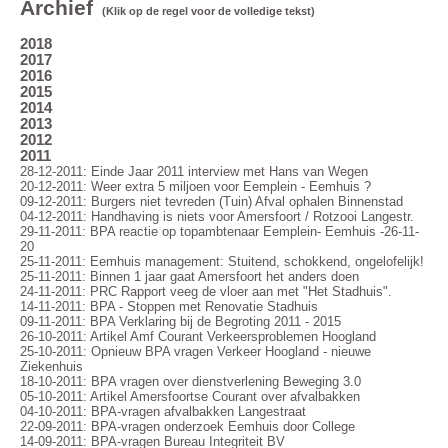
Archief
(Klik op de regel voor de volledige tekst)
2018
2017
2016
2015
2014
2013
2012
2011
28-12-2011: Einde Jaar 2011 interview met Hans van Wegen
20-12-2011: Weer extra 5 miljoen voor Eemplein - Eemhuis ?
09-12-2011: Burgers niet tevreden (Tuin) Afval ophalen Binnenstad
04-12-2011: Handhaving is niets voor Amersfoort / Rotzooi Langestr.
29-11-2011: BPA reactie op topambtenaar Eemplein- Eemhuis -26-11-
20
25-11-2011: Eemhuis management: Stuitend, schokkend, ongelofelijk!
25-11-2011: Binnen 1 jaar gaat Amersfoort het anders doen
24-11-2011: PRC Rapport veeg de vloer aan met "Het Stadhuis".
14-11-2011: BPA - Stoppen met Renovatie Stadhuis
09-11-2011: BPA Verklaring bij de Begroting 2011 - 2015
26-10-2011: Artikel Amf Courant Verkeersproblemen Hoogland
25-10-2011: Opnieuw BPA vragen Verkeer Hoogland - nieuwe
Ziekenhuis
18-10-2011: BPA vragen over dienstverlening Beweging 3.0
05-10-2011: Artikel Amersfoortse Courant over afvalbakken
04-10-2011: BPA-vragen afvalbakken Langestraat
22-09-2011: BPA-vragen onderzoek Eemhuis door College
14-09-2011: BPA-vragen Bureau Integriteit BV