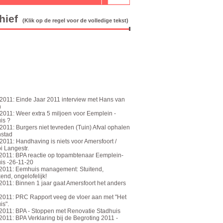
hief
(Klik op de regel voor de volledige tekst)
2011: Einde Jaar 2011 interview met Hans van
n
2011: Weer extra 5 miljoen voor Eemplein -
is ?
2011: Burgers niet tevreden (Tuin) Afval ophalen
nstad
2011: Handhaving is niets voor Amersfoort /
i Langestr.
2011: BPA reactie op topambtenaar Eemplein-
s -26-11-20
2011: Eemhuis management: Stuitend,
end, ongelofelijk!
2011: Binnen 1 jaar gaat Amersfoort het anders
2011: PRC Rapport veeg de vloer aan met "Het
is".
2011: BPA - Stoppen met Renovatie Stadhuis
2011: BPA Verklaring bij de Begroting 2011 -