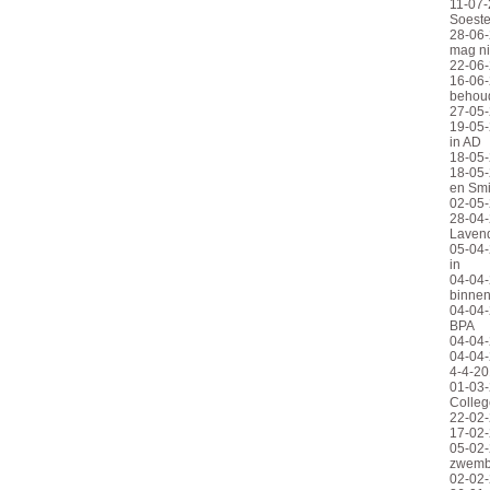
11-07-
Soeste
28-06
mag ni
22-06-
16-06
behou
27-05-
19-05-
in AD
18-05-
18-05-
en Smi
02-05-2
28-04-
Lavend
05-04-
in
04-04-
binnen
04-04-
BPA
04-04-
04-04-
4-4-20
01-03-
Colleg
22-02-
17-02-
05-02-
zwemb
02-02-