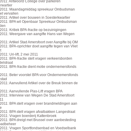
2011: Antwoord College over parkeren
rwartier
-2011: Maandagmiddag spreekuur Ombudsman
et vervallen
2011: Artikel over bouwen in Soesterkwartier
-2011: BPA wil Openbaar Spreekuur Ombudsman
den
2011: Kritiek BPA-fractie op bezuinigingen
2011: Weergave van aangifte Hans van Wegen
2011: Artikel Stad Amersfoort over Aangifte bij OM
2011: BPA-oprichter doet aangifte tegen van Vliet
t
011: Uri-lift, 2 mei 2011
2011: BPA-fractie stelt vragen verkeersborden
elstraat
2011: BPA-fractie dient motie ondernemersfonds
2011: Beter voorstel BPA voor Ondernemersfonds
stad
2011: Aanvullend Artikel over de Breuk binnen de
2011: Aanvullende Plas-Lift vragen BPA
2011: Interview van Wegen De Stad Amersfoort
11
2011: BPA stelt vragen over brandmeldingen aan
e
2011: BPA stelt vragen afvalbakken Langestraat
2011: Vragen boerderij Kattenbroek
2011: BPA dreigt met Brussel over aanbesteding
adbeheer
2011: Vragen Sportfondsenbad en Voedselbank