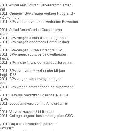
2011: Artikel Amf Courant Verkeersproblemen
and
2011: Opnieuw BPA vragen Verkeer Hoogland -
 Ziekenhuis
2011: BPA vragen over dienstverlening Beweging
2011: Artikel Amersfoortse Courant over
akken
2011: BPA-vragen afvalbakken Langestraat
2011: BPA-vragen onderzoek Eemhuis door
e
2011: BPA-vragen Bureau Integriteit BV
2011: BPA-speech t.g.v. vertrek wethouder
recht
2011: BPA-motie financieel mandaat terug aan
e
2011: BPA over vertrek wethouder Mirjam
regt - D66
-2011: BPA vragen wapenvergunningen
oort
2011: BPA vragen omtrent opening supermarkt
"
2011: Bezwaar voorzitter Hosanna; Nieuwe
n BPA
2011: Leegstandverordening Amsterdam in
g
2011: Vervolg vragen Uri-Lift soap
2011: College negeert bestemmingsplan CSG-
2011: Onjuiste antwoorden parkeren
rkwartier