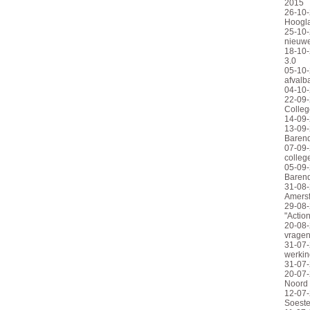
2015
26-10-
Hoogl
25-10-
nieuwe
18-10-
3.0
05-10-
afvalb
04-10-
22-09-
Colleg
14-09-
13-09-
Barend
07-09-
colleg
05-09-
Barend
31-08
Amersf
29-08-
"Action
20-08-
vrage
31-07-
werkin
31-07-
20-07-
Noord
12-07-
Soeste