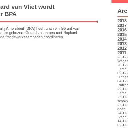
ard van Vliet wordt
Arc
er BPA
2018
2017
artij Amersfoort (BPA) heeft unaniem Gerard van
2016
orzitter gekozen. Gerard zal samen met Raphael
2015
r) de fractiewerkzaamheden coördineren.
2014
2013
2012
2011
28-12-
Wege
20-12-
Eemhu
09-12-
Binne
04-12-
Rotzoo
29-11-
Eemhui
25-11-
schokk
25-11-
doen
24-11-
Stadhu
14-11-
09-11-