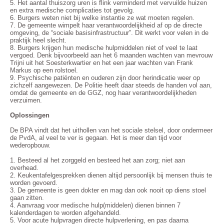
5. Het aantal thuiszorg uren is flink verminderd met vervuilde huizen
en extra medische complicaties tot gevolg.
6. Burgers weten niet bij welke instantie ze wat moeten regelen.
7. De gemeente wimpelt haar verantwoordelijkheid af op de directe
omgeving, de “sociale basisinfrastructuur”. Dit werkt voor velen in de
praktijk heel slecht.
8. Burgers krijgen hun medische hulpmiddelen niet of veel te laat
vergoed. Denk bijvoorbeeld aan het 6 maanden wachten van mevrouw
Trijni uit het Soesterkwartier en het een jaar wachten van Frank
Markus op een rolstoel.
9. Psychische patiënten en ouderen zijn door herindicatie weer op
zichzelf aangewezen. De Politie heeft daar steeds de handen vol aan,
omdat de gemeente en de GGZ, nog haar verantwoordelijkheden
verzuimen.
Oplossingen
De BPA vindt dat het uithollen van het sociale stelsel, door ondermeer
de PvdA, al veel te ver is gegaan. Het is meer dan tijd voor
wederopbouw.
1. Besteed al het zorggeld en besteed het aan zorg; niet aan
overhead.
2. Keukentafelgesprekken dienen altijd persoonlijk bij mensen thuis te
worden gevoerd.
3. De gemeente is geen dokter en mag dan ook nooit op diens stoel
gaan zitten.
4. Aanvraag voor medische hulp(middelen) dienen binnen 7
kalenderdagen te worden afgehandeld.
5. Voor acute hulpvragen directe hulpverlening, en pas daarna