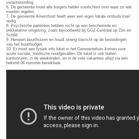
verantwoording.
6. De gemeente moet alle burgers helder voorlichten over waar ze wat
moeten regelen.
7. De gemeente Amersfoort heeft weer een eigen lokale ombuds’man’
nodig.
8. Psychische patiënten hebben recht op een beschermde en
prikkelarme omgeving, zoals bijvoorbeeld bij GGZ-Centraal op Zon en
Schild.
9. Heropen buurthuizen en houdt streng toezicht op de bestedingen
van het buurtbudget.
10. Er moet een fysiek info loket in het Gemeentehuis komen voor
acute sociale, medische noodgevallen. Dit loket is ook buiten
kantooruren, in de weekenden, en in de vele vakanties altijd via een
bekend 06 nummer bereikbaar.