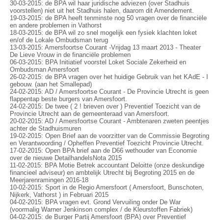
30-03-2015: de BPA wil haar juridische adviezen (over Stadhuis
voorstellen) niet uit het Stadhuis halen, daarom dit Amendement.
19-03-2015: de BPA heeft tenminste nog 50 vragen over de financiële
en andere problemen in Vathorst
18-03-2015: de BPA wil zo snel mogelijk een fysiek klachten loket
en/of de Lokale Ombudsman terug
13-03-2015: Amersfoortse Courant -Vrijdag 13 maart 2013 - Theater
De Lieve Vrouw in de financiële problemen
06-03-2015: BPA Initiatief voorstel Loket Sociale Zekerheid en
Ombudsman Amersfoort
26-02-2015: de BPA vragen over het huidige Gebruik van het KAdE - I
gebouw. (aan het Smallepad)
24-02-2015: AD / Amersfoortse Courant - De Provincie Utrecht is geen
flappentap beste burgers van Amersfoort.
24-02-2015: De twee ( 2 ! brieven over ) Preventief Toezicht van de
Provincie Utrecht aan de gemeenteraad van Amersfoort.
20-02-2015: AD / Amersfoortse Courant - Ambtenaren zweten peentjes
achter de Stadhuismuren
19-02-2015: Open Brief aan de voorzitter van de Commissie Begroting
en Verantwoording / Opheffen Preventief Toezicht Provincie Utrecht.
17-02-2015: Open BPA brief aan de D66 wethouder van Economie
over de nieuwe DetailhandelsNota 2015
11-02-2015: BPA Motie Betrek accountant Deloitte (onze deskundige
financieel adviseur) en ambtelijk Utrecht bij Begroting 2015 en de
Meerjarenramingen 2016-18
10-02-2015: Sport in de Regio Amersfoort ( Amersfoort, Bunschoten,
Nijkerk, Vathorst ) in Februari 2015
04-02-2015: BPA vragen evt. Grond Vervuiling onder De War
(voormalig Warner Jenkinson complex / de Kleurstoffen Fabriek)
04-02-2015: de Burger Partij Amersfoort (BPA) over Preventief