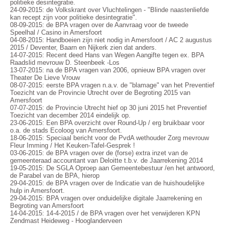
politieke desintegratie.
24-09-2015: de Volkskrant over Vluchtelingen - "Blinde naastenliefde
kan recept zijn voor politieke desintegratie".
08-09-2015: de BPA vragen over de Aanvraag voor de tweede
Speelhal / Casino in Amersfoort
04-08-2015: Handboeien zijn niet nodig in Amersfoort / AC 2 augustus
2015 / Deventer, Baarn en Nijkerk zien dat anders.
14-07-2015: Recent deed Hans van Wegen Aangifte tegen ex. BPA
Raadslid mevrouw D. Steenbeek -Los
13-07-2015: na de BPA vragen van 2006, opnieuw BPA vragen over
Theater De Lieve Vrouw
08-07-2015: eerste BPA vragen n.a.v. de "blamage" van het Preventief
Toezicht van de Provincie Utrecht over de Begroting 2015 van
Amersfoort
07-07-2015: de Provincie Utrecht hief op 30 juni 2015 het Preventief
Toezicht van december 2014 eindelijk op.
23-06-2015: Een BPA overzicht over Round-Up / erg bruikbaar voor
o.a. de stads Ecoloog van Amersfoort.
18-06-2015: Speciaal bericht voor de PvdA wethouder Zorg mevrouw
Fleur Imming / Het Keuken-Tafel-Gesprek !
03-06-2015: de BPA vragen over de (forse) extra inzet van de
gemeenteraad accountant van Deloitte t.b.v. de Jaarrekening 2014
19-05-2015: De SGLA Oproep aan Gemeentebestuur /en het antwoord,
de Parabel van de BPA, hierop
29-04-2015: de BPA vragen over de Indicatie van de huishoudelijke
hulp in Amersfoort.
29-04-2015: BPA vragen over onduidelijke digitale Jaarrekening en
Begroting van Amersfoort
14-04-2015: 14-4-2015 / de BPA vragen over het verwijderen KPN
Zendmast Heideweg - Hooglanderveen