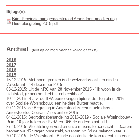
Bijlage(n):
Brief Provincie aan gemeenteraad Amersfoort goedkeuring
Herstelbegroting 2015.pdf
Archief
(Klik op de regel voor de volledige tekst)
2018
2017
2016
2015
15-12-2015: Met open grenzen is de welvaartsstaat ten einde /
Volkskrant - 14 december 2015
03-12-2015: Uit de NRC van 28 November 2015 - "Ik woon in de
Lichtstad, (maar) het Licht is onbereikbaar".
10-11-2015: N.a.v. de BPA opmerkingen tijdens de Begroting 2016,
over Sociale Woningbouw, een heldere Burger reactie.
09-11-2015: de Begroting in Amersfoort is een rituele dans -
Amersfoortse Courant 7 november 2015
04-11-2015: Begrotingsbehandeling 2016-2019 - Sociale Woningbouw -
Ruim 10 jaar keken de PvdA en D66 de andere kant uit !
27-10-2015: Vluchtelingen verdien onze maximale aandacht. - Daarom
hebben we 45 vragen opgesteld, waarvan nr: 34 de belangrijkste is
20-10-2015: de Volkskrant - Blinde naastenliefde kan recept zijn voor