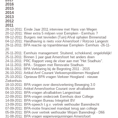
2016
2015
2014
2013
2012
2011
28-12-2011: Einde Jaar 2011 interview met Hans van Wegen
20-12-2011: Weer extra 5 miljoen voor Eemplein - Eemhuis ?
09-12-2011: Burgers niet tevreden (Tuin) Afval ophalen Binnenstad
04-12-2011: Handhaving is niets voor Amersfoort / Rotzooi Langestr.
29-11-2011: BPA reactie op topambtenaar Eemplein- Eemhuis -26-11-
20
25-11-2011: Eemhuis management: Stuitend, schokkend, ongelofelijk!
25-11-2011: Binnen 1 jaar gaat Amersfoort het anders doen
24-11-2011: PRC Rapport veeg de vloer aan met "Het Stadhuis".
14-11-2011: BPA - Stoppen met Renovatie Stadhuis
09-11-2011: BPA Verklaring bij de Begroting 2011 - 2015
26-10-2011: Artikel Amf Courant Verkeersproblemen Hoogland
25-10-2011: Opnieuw BPA vragen Verkeer Hoogland - nieuwe
Ziekenhuis
18-10-2011: BPA vragen over dienstverlening Beweging 3.0
05-10-2011: Artikel Amersfoortse Courant over afvalbakken
04-10-2011: BPA-vragen afvalbakken Langestraat
22-09-2011: BPA-vragen onderzoek Eemhuis door College
14-09-2011: BPA-vragen Bureau Integriteit BV
13-09-2011: BPA-speech t.g.v. vertrek wethouder Barendrecht
07-09-2011: BPA-motie financieel mandaat terug aan college
05-09-2011: BPA over vertrek wethouder Mirjam Barendregt - D66
31-08-2011: BPA vragen wapenvergunningen Amersfoort