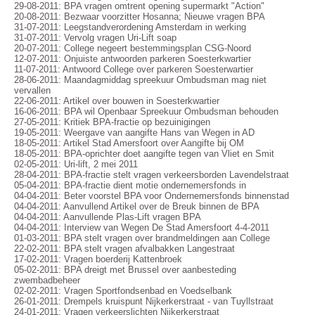
29-08-2011: BPA vragen omtrent opening supermarkt "Action"
20-08-2011: Bezwaar voorzitter Hosanna; Nieuwe vragen BPA
31-07-2011: Leegstandverordening Amsterdam in werking
31-07-2011: Vervolg vragen Uri-Lift soap
20-07-2011: College negeert bestemmingsplan CSG-Noord
12-07-2011: Onjuiste antwoorden parkeren Soesterkwartier
11-07-2011: Antwoord College over parkeren Soesterwartier
28-06-2011: Maandagmiddag spreekuur Ombudsman mag niet
vervallen
22-06-2011: Artikel over bouwen in Soesterkwartier
16-06-2011: BPA wil Openbaar Spreekuur Ombudsman behouden
27-05-2011: Kritiek BPA-fractie op bezuinigingen
19-05-2011: Weergave van aangifte Hans van Wegen in AD
18-05-2011: Artikel Stad Amersfoort over Aangifte bij OM
18-05-2011: BPA-oprichter doet aangifte tegen van Vliet en Smit
02-05-2011: Uri-lift, 2 mei 2011
28-04-2011: BPA-fractie stelt vragen verkeersborden Lavendelstraat
05-04-2011: BPA-fractie dient motie ondernemersfonds in
04-04-2011: Beter voorstel BPA voor Ondernemersfonds binnenstad
04-04-2011: Aanvullend Artikel over de Breuk binnen de BPA
04-04-2011: Aanvullende Plas-Lift vragen BPA
04-04-2011: Interview van Wegen De Stad Amersfoort 4-4-2011
01-03-2011: BPA stelt vragen over brandmeldingen aan College
22-02-2011: BPA stelt vragen afvalbakken Langestraat
17-02-2011: Vragen boerderij Kattenbroek
05-02-2011: BPA dreigt met Brussel over aanbesteding
zwembadbeheer
02-02-2011: Vragen Sportfondsenbad en Voedselbank
26-01-2011: Drempels kruispunt Nijkerkerstraat - van Tuyllstraat
24-01-2011: Vragen verkeerslichten Nijkerkerstraat