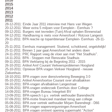
2016
2015
2014
2013
2012
2011
28-12-2011: Einde Jaar 2011 interview met Hans van Wegen
20-12-2011: Weer extra 5 miljoen voor Eemplein - Eemhuis ?
09-12-2011: Burgers niet tevreden (Tuin) Afval ophalen Binnenstad
04-12-2011: Handhaving is niets voor Amersfoort / Rotzooi Langestr.
29-11-2011: BPA reactie op topambtenaar Eemplein- Eemhuis -26-11-
20
25-11-2011: Eemhuis management: Stuitend, schokkend, ongelofelijk!
25-11-2011: Binnen 1 jaar gaat Amersfoort het anders doen
24-11-2011: PRC Rapport veeg de vloer aan met "Het Stadhuis".
14-11-2011: BPA - Stoppen met Renovatie Stadhuis
09-11-2011: BPA Verklaring bij de Begroting 2011 - 2015
26-10-2011: Artikel Amf Courant Verkeersproblemen Hoogland
25-10-2011: Opnieuw BPA vragen Verkeer Hoogland - nieuwe
Ziekenhuis
18-10-2011: BPA vragen over dienstverlening Beweging 3.0
05-10-2011: Artikel Amersfoortse Courant over afvalbakken
04-10-2011: BPA-vragen afvalbakken Langestraat
22-09-2011: BPA-vragen onderzoek Eemhuis door College
14-09-2011: BPA-vragen Bureau Integriteit BV
13-09-2011: BPA-speech t.g.v. vertrek wethouder Barendrecht
07-09-2011: BPA-motie financieel mandaat terug aan college
05-09-2011: BPA over vertrek wethouder Mirjam Barendregt - D66
31-08-2011: BPA vragen wapenvergunningen Amersfoort
29-08-2011: BPA vragen omtrent opening supermarkt "Action"