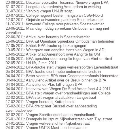
20-08-2011: Bezwaar voorzitter Hosanna; Nieuwe vragen BPA
31-07-2011: Leegstandverordening Amsterdam in werking
31-07-2011: Vervolg vragen Uri-Lift soap
20-07-2011: College negeert bestemmingsplan CSG-Noord
12-07-2011: Onjuiste antwoorden parkeren Soesterkwartier
11-07-2011: Antwoord College over parkeren Soesterwartier
28-06-2011: Maandagmiddag spreekuur Ombudsman mag niet
vervallen
22-06-2011: Artikel over bouwen in Soesterkwartier
16-06-2011: BPA wil Openbaar Spreekuur Ombudsman behouden
27-05-2011: Kritiek BPA-fractie op bezuinigingen
19-05-2011: Weergave van aangifte Hans van Wegen in AD
18-05-2011: Artikel Stad Amersfoort over Aangifte bij OM
18-05-2011: BPA-oprichter doet aangifte tegen van Vliet en Smit
02-05-2011: Uri-lift, 2 mei 2011
28-04-2011: BPA-fractie stelt vragen verkeersborden Lavendelstraat
05-04-2011: BPA-fractie dient motie ondernemersfonds in
04-04-2011: Beter voorstel BPA voor Ondernemersfonds binnenstad
04-04-2011: Aanvullend Artikel over de Breuk binnen de BPA
04-04-2011: Aanvullende Plas-Lift vragen BPA
04-04-2011: Interview van Wegen De Stad Amersfoort 4-4-2011
01-03-2011: BPA stelt vragen over brandmeldingen aan College
22-02-2011: BPA stelt vragen afvalbakken Langestraat
17-02-2011: Vragen boerderij Kattenbroek
05-02-2011: BPA dreigt met Brussel over aanbesteding
zwembadbeheer
02-02-2011: Vragen Sportfondsenbad en Voedselbank
26-01-2011: Drempels kruispunt Nijkerkerstraat - van Tuyllstraat
24-01-2011: Vragen verkeerslichten Nijkerkerstraat
24-01-2011: Vragen UMTS Mast Leuderskwartier